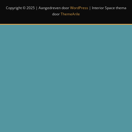
Copyright © 2025 | Aangedreven door
WordPress
|
Interior Space thema
door
ThemeArile