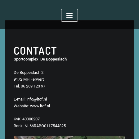
CONTACT
Sportcomplex ‘De Boppeslach’
De Boppeslach 2
9172 MH Ferwert
Tel. 06 269 123 97
E-mail: info@ltcf.nl
Website: www.ltcf.nl
KvK: 40000207
Bank: NL66RABO0117544825