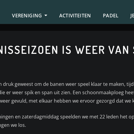
S
VERENIGING
ACTIVITEITEN
PADEL
J
ISSEIZOEN IS WEER VAN 
n druk geweest om de banen weer speel klaar te maken, t
 die er weer spik en span uit zien. Een schoonmaakploeg he
weer gevuld, met elkaar hebben we ervoor gezorgd dat we kl
ainingen en zaterdagmiddag speelden we met 22 leden het o
ngen we los.