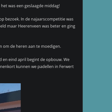
, het was een geslaagde middag!
op bezoek. In de najaarscompetitie was
eeld maar Heerenveen was beter en ging
kom om de heren aan te moedigen.
nd en eind april begint de opbouw. We
innenkort kunnen we padellen in Ferwert