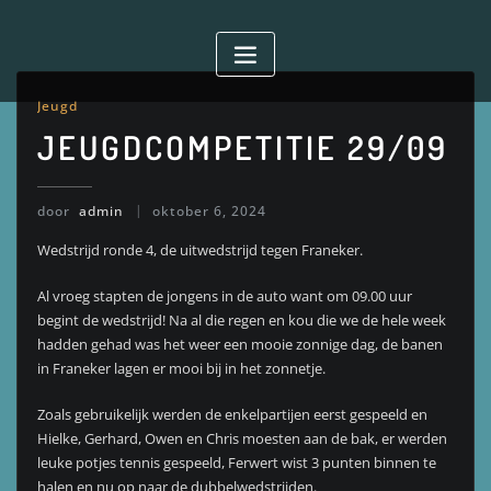
Doorgaan
naar
inhoud
Jeugd
JEUGDCOMPETITIE 29/09
door
admin
oktober 6, 2024
Wedstrijd ronde 4, de uitwedstrijd tegen Franeker.
Al vroeg stapten de jongens in de auto want om 09.00 uur
begint de wedstrijd! Na al die regen en kou die we de hele week
hadden gehad was het weer een mooie zonnige dag, de banen
in Franeker lagen er mooi bij in het zonnetje.
Zoals gebruikelijk werden de enkelpartijen eerst gespeeld en
Hielke, Gerhard, Owen en Chris moesten aan de bak, er werden
leuke potjes tennis gespeeld, Ferwert wist 3 punten binnen te
halen en nu op naar de dubbelwedstrijden.