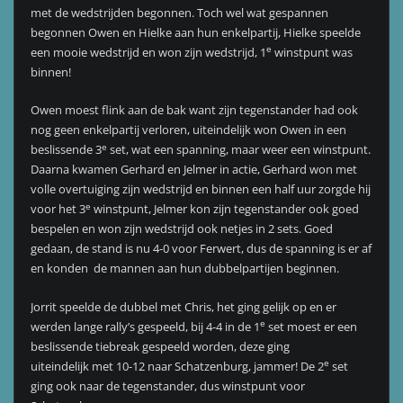
met de wedstrijden begonnen. Toch wel wat gespannen
begonnen Owen en Hielke aan hun enkelpartij, Hielke speelde
e
een mooie wedstrijd en won zijn wedstrijd, 1
winstpunt was
binnen!
Owen moest flink aan de bak want zijn tegenstander had ook
nog geen enkelpartij verloren, uiteindelijk won Owen in een
e
beslissende 3
set, wat een spanning, maar weer een winstpunt.
Daarna kwamen Gerhard en Jelmer in actie, Gerhard won met
volle overtuiging zijn wedstrijd en binnen een half uur zorgde hij
e
voor het 3
winstpunt, Jelmer kon zijn tegenstander ook goed
bespelen en won zijn wedstrijd ook netjes in 2 sets. Goed
gedaan, de stand is nu 4-0 voor Ferwert, dus de spanning is er af
en konden de mannen aan hun dubbelpartijen beginnen.
Jorrit speelde de dubbel met Chris, het ging gelijk op en er
e
werden lange rally’s gespeeld, bij 4-4 in de 1
set moest er een
beslissende tiebreak gespeeld worden, deze ging
e
uiteindelijk met 10-12 naar Schatzenburg, jammer! De 2
set
ging ook naar de tegenstander, dus winstpunt voor